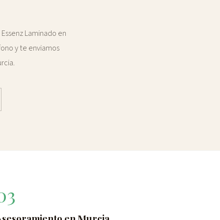
as Essenz Laminado en
fono y te enviamos
rcia.
03
Asesoramiento en Murcia