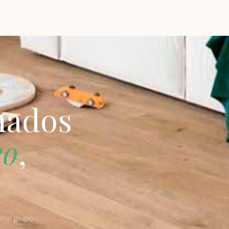
nados
eo
,
ismo grupo