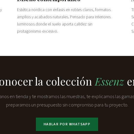
 y
Estética nórdica con énfasis en robles claros, formatos
T
amplios y acabados naturales. Pensado para interiores
S
luminosos donde el suelo aporta calidez sin
C
protagonismo excesivo.
S
onocer la colección
Essenz
e
tanos en tienda y te mostramos las muestras, te explicamos las gamas
preparamos un presupuesto sin compromiso para tu proyecto.
HABLAR POR WHATSAPP