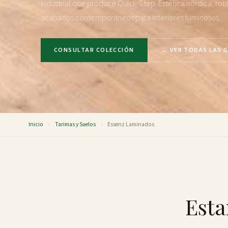
industrial que produce Quick-Step. Estética nórdica, robl
acabados contemporáneos para interiores luminosos.
CONSULTAR COLECCIÓN
← VER TODAS LAS 
Inicio
›
Tarimas y Suelos
›
Essenz Laminados
Esta