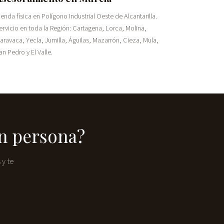
ienda física en Polígono Industrial Oeste de Alcantarilla.
ervicio en toda la Región: Cartagena, Lorca, Molina,
aravaca, Yecla, Jumilla, Águilas, Mazarrón, Cieza, Mula,
an Pedro y El Valle.
n persona?
 y te