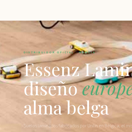
DISTRIBUIDOR OFICIAL · MURCIA
Essenz Lami
diseño
europ
alma belga
Suelos laminados fabricados por Unilin en Bélgica, el m