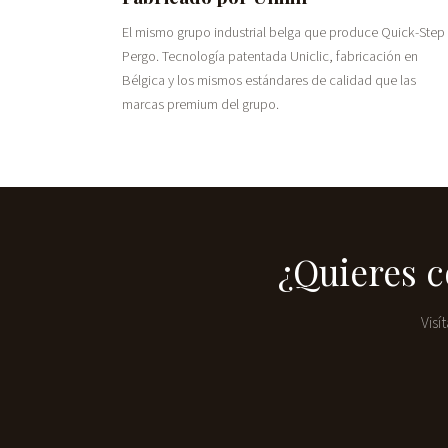
El mismo grupo industrial belga que produce Quick-Step
Pergo. Tecnología patentada Uniclic, fabricación en
Bélgica y los mismos estándares de calidad que las
marcas premium del grupo.
¿Quieres c
Visí