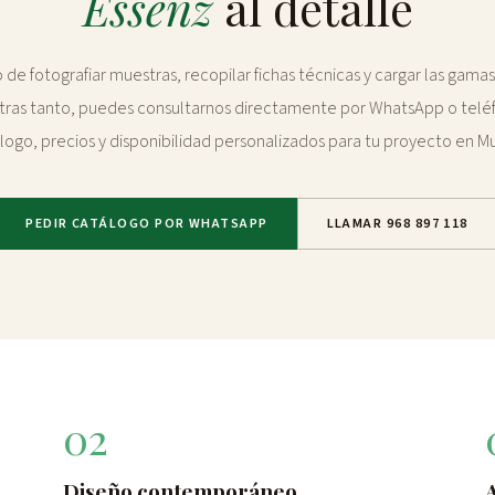
Essenz
al detalle
e fotografiar muestras, recopilar fichas técnicas y cargar las gam
tras tanto, puedes consultarnos directamente por WhatsApp o telé
logo, precios y disponibilidad personalizados para tu proyecto en Mu
PEDIR CATÁLOGO POR WHATSAPP
LLAMAR 968 897 118
02
Diseño contemporáneo