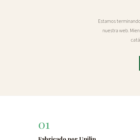
Estamos terminando d
nuestra web. Mien
catá
01
Fabricado por Unilin