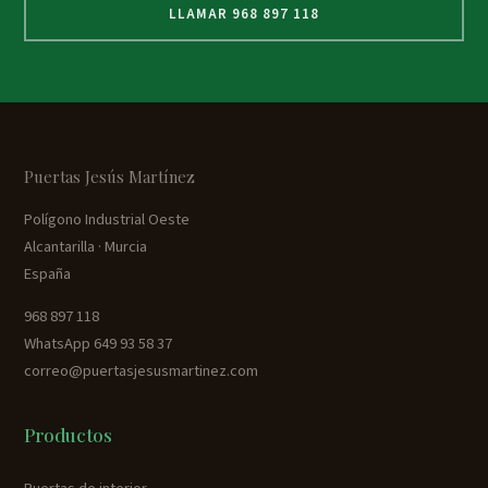
LLAMAR 968 897 118
Puertas Jesús Martínez
Polígono Industrial Oeste
Alcantarilla · Murcia
España
968 897 118
WhatsApp 649 93 58 37
correo@puertasjesusmartinez.com
Productos