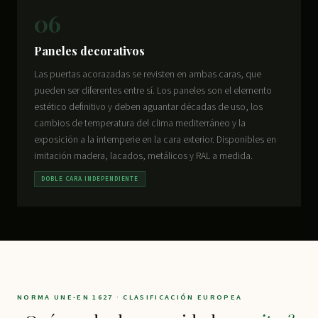
06
Paneles decorativos
Las puertas acorazadas se revisten en ambas caras, que
pueden ser diferentes entre sí. Los paneles son el elemento
estético definitivo y deben aguantar décadas de uso, los
cambios de temperatura del clima mediterráneo y la
exposición a la intemperie en la cara exterior. Disponibles en
imitación madera, lacados, metálicos y RAL a medida.
DOBLE CARA INDEPENDIENTE
NORMA UNE-EN 1627 · CLASIFICACIÓN EUROPEA