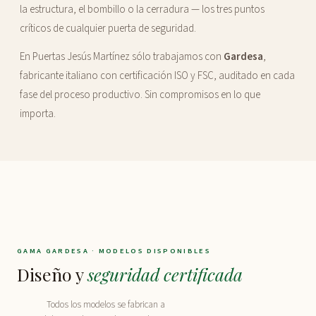
la estructura, el bombillo o la cerradura — los tres puntos
críticos de cualquier puerta de seguridad.
En Puertas Jesús Martínez sólo trabajamos con
Gardesa
,
fabricante italiano con certificación ISO y FSC, auditado en cada
fase del proceso productivo. Sin compromisos en lo que
importa.
GAMA GARDESA · MODELOS DISPONIBLES
Diseño y
seguridad certificada
CLASE 3 · CLÁSICA
CLASE 3 · MODERNA
CLASE 3 · MODERNA
CLASE 3–4 · DISEÑO
CLASE 3 · REGULAR
Todos los modelos se fabrican a
CLASE 3 · CLÁSICA
Florence
Mimetic
Compact
Giotto
Regular