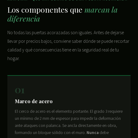
Los componentes que
marcan la
diferencia
No todas las puertas acorazadas son iguales. Antes de dejarse
llevar por precios bajos, conviene saber dónde se puede recortar
calidad y qué consecuencias tiene en la seguridad real de tu
hogar.
01
Marco de acero
El cerco de acero es el elemento portante. El grado 3 requiere
un mínimo de 2 mm de espesor para impedir la deformación
ante ataques con palanca. Se ancla directamente en obra,
formando un bloque sólido con el muro.
Nunca
debe