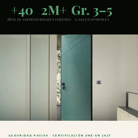
+40
2M+
Gr. 3–5
AÑOS DE GARDESA
UNIDADES VENDIDAS
CLASES DISPONIBLES
SEGURIDAD PASIVA · CERTIFICACIÓN UNE-EN 1627