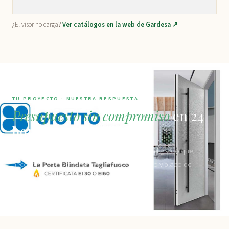
¿El visor no carga?
Ver catálogos en la web de Gardesa ↗
TU PROYECTO · NUESTRA RESPUESTA
Presupuesto sin compromiso
en 24
horas
Dinos el tipo de vivienda, el grosor del muro y el grado que
necesitas. Te respondemos con precio, modelo y plazo de
instalación antes de 24 horas.