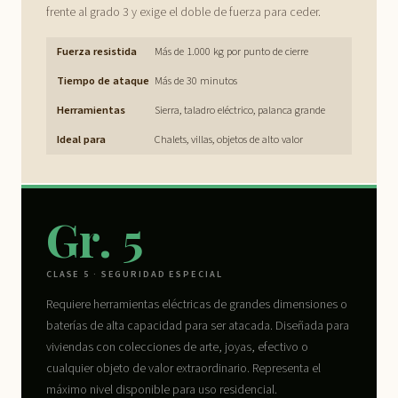
frente al grado 3 y exige el doble de fuerza para ceder.
Fuerza resistida
Más de 1.000 kg por punto de cierre
Tiempo de ataque
Más de 30 minutos
Herramientas
Sierra, taladro eléctrico, palanca grande
Ideal para
Chalets, villas, objetos de alto valor
Gr. 5
CLASE 5 · SEGURIDAD ESPECIAL
Requiere herramientas eléctricas de grandes dimensiones o
baterías de alta capacidad para ser atacada. Diseñada para
viviendas con colecciones de arte, joyas, efectivo o
cualquier objeto de valor extraordinario. Representa el
máximo nivel disponible para uso residencial.