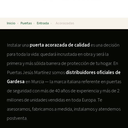
Inicio
›
Puertas
›
Entrada
›
Acorazadas
Instalar una
puerta acorazada de calidad
es una decisión
para toda la vida: quedará incrustada en obra y será la
primera y más sólida barrera de protección de tu hogar. En
Puertas Jesús Martínez somos
distribuidores oficiales de
Gardesa
en Murcia — la marca italiana referente en puertas
de seguridad con más de 40 años de experiencia y más de 2
millones de unidades vendidas en toda Europa. Te
asesoramos, fabricamos a medida, instalamos y atendemos
postventa.