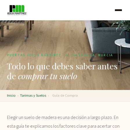
PUERTAS JESÚS MARTÍNEZ · ALCANTARILLA, MURCIA
Todo lo que debes saber antes
de
comprar tu suelo
Inicio
›
Tarimas y Suelos
›
Guía de Compra
Elegir un suelo de madera es una decisión a largo plazo. En
esta guía te explicamos los factores clave para acertar con